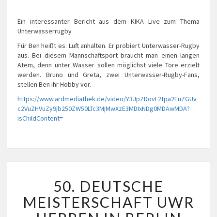
Ein interessanter Bericht aus dem KIKA Live zum Thema
Unterwasserrugby
Für Ben heißt es: Luft anhalten. Er probiert Unterwasser-Rugby
aus. Bei diesem Mannschaftsport braucht man einen langen
Atem, denn unter Wasser sollen möglichst viele Tore erzielt
werden. Bruno und Greta, zwei Unterwasser-Rugby-Fans,
stellen Ben ihr Hobby vor.
https://www.ardmediathek.de/video/Y3JpZDovL2tpa2EuZGUv
c2VuZHVuZy9jb250ZW50LTc3MjMwXzE3MDIxNDg0MDAwMDA?
isChildContent=
50.
50. DEUTSCHE
DEUTSCHE
MEISTERSCHAFT
MEISTERSCHAFT UWR
UWR
HERREN