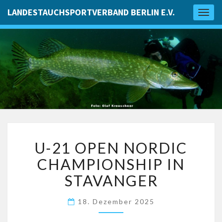
LANDESTAUCHSPORTVERBAND BERLIN E.V.
Toggl
naviga
U-
U-21 OPEN NORDIC
21
OPEN
CHAMPIONSHIP IN
NORDIC
CHAMPIONSHIP
STAVANGER
IN
STAVANGER
18. Dezember 2025