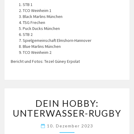
STB 1
TCO Weinheim 1
Black Marlins München
TSG Frechen
Puck Ducks München
STB 2
Spielgemeinschaft Elmshorn-Hannover
Blue Marlins München
TCO Weinheim 2
Bericht und Fotos: Tezel Güney Erpolat
DEIN
DEIN HOBBY:
HOBBY:
UNTERWASSER-
UNTERWASSER-RUGBY
RUGBY
10. Dezember 2023