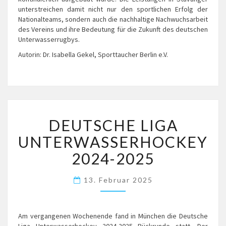
unterstreichen damit nicht nur den sportlichen Erfolg der
Nationalteams, sondern auch die nachhaltige Nachwuchsarbeit
des Vereins und ihre Bedeutung für die Zukunft des deutschen
Unterwasserrugbys.
Autorin: Dr. Isabella Gekel, Sporttaucher Berlin e.V.
DEUTSCHE
DEUTSCHE LIGA
LIGA
UNTERWASSERHOCKEY
UNTERWASSERHOCKEY
2024-
2025
2024-2025
13. Februar 2025
Am vergangenen Wochenende fand in München die Deutsche
Liga Unterwasserhockey 2024-2025 Rückrunde statt. Der