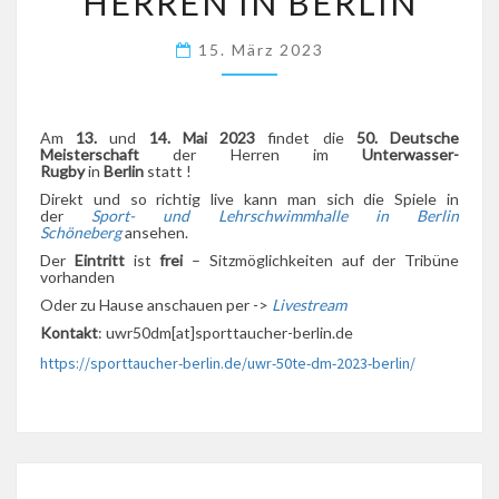
HERREN IN BERLIN
IN
BERLIN
15. März 2023
Am
13.
und
14. Mai 2023
findet die
50. Deutsche
Meisterschaft
der Herren im
Unterwasser-
Rugby
in
Berlin
statt !
Direkt und so richtig live kann man sich die Spiele in
der
Sport- und Lehrschwimmhalle in Berlin
Schöneberg
ansehen.
Der
Eintritt
ist
frei
– Sitzmöglichkeiten auf der Tribüne
vorhanden
Oder zu Hause anschauen per ->
Livestream
Kontakt
: uwr50dm[at]sporttaucher-berlin.de
https://sporttaucher-berlin.de/uwr-50te-dm-2023-berlin/
Beitragsnavigation